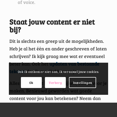
of voice.
Staat jouw content er niet
bij?
Dit is slechts een greep uit de mogelijkheden.
Heb je al het één en ander geschreven of laten
schrijven? Ik kijk graag mee wat er eventueel
beter kan. Ook het
updaten van bestaande
teksten
doe ik met liefde voor je.
Ook ik ontkom er niet aan, ik verzamel jouw cookies.
Alles waar tekst bij komt kijken, kan ik voor je
Ok
Verberg
Instellingen
maken. Benieuwd geworden wat goede
content voor jou kan betekenen? Neem dan
snel contact met me op!